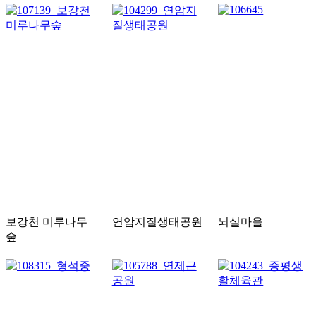
보강천 미루나무
연암지질생태공원
뇌실마을
숲