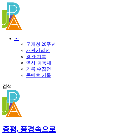
콘
텐
츠
로
건
너
···
뛰
군개청 20주년
기
개관기념전
경관 기록
역사·공동체
기록 수집전
콘텐츠 기록
검색
증평, 풍경속으로