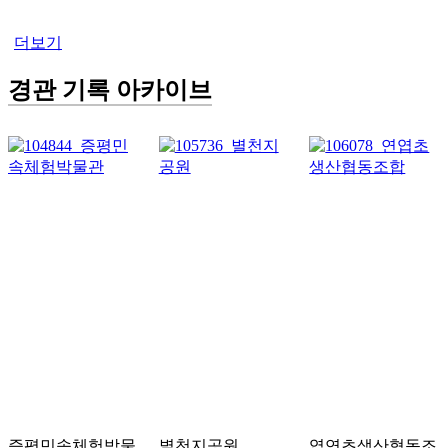
더보기
경관 기록 아카이브
증평민속체험박물
별천지공원
엽연초생산협동조