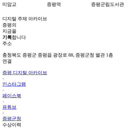
미암교
증평역
증평군립도서관
디지털 주제 아카이브
증평의
지금을
기록
합니다
주소
충청북도 증평군 증평읍 광장로 88, 증평군청 별관 1층
연결
증평 디지털 아카이브
·
인스타그램
·
페이스북
·
유튜브
·
증평군청
수상이력