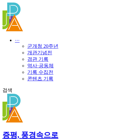
콘
텐
츠
로
건
너
···
뛰
군개청 20주년
기
개관기념전
경관 기록
역사·공동체
기록 수집전
콘텐츠 기록
검색
증평, 풍경속으로