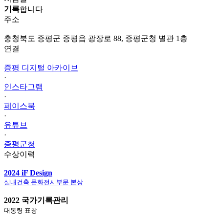
기록
합니다
주소
충청북도 증평군 증평읍 광장로 88, 증평군청 별관 1층
연결
증평 디지털 아카이브
·
인스타그램
·
페이스북
·
유튜브
·
증평군청
수상이력
2024 iF Design
실내건축 문화전시부문 본상
2022 국가기록관리
대통령 표창