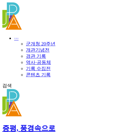
콘
텐
츠
로
건
너
···
뛰
군개청 20주년
기
개관기념전
경관 기록
역사·공동체
기록 수집전
콘텐츠 기록
검색
증평, 풍경속으로