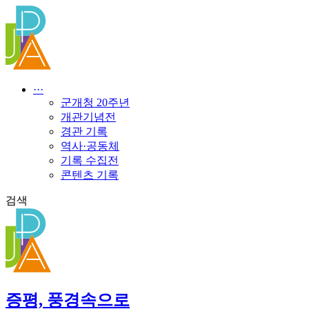
콘
텐
츠
로
건
너
···
뛰
군개청 20주년
기
개관기념전
경관 기록
역사·공동체
기록 수집전
콘텐츠 기록
검색
증평, 풍경속으로