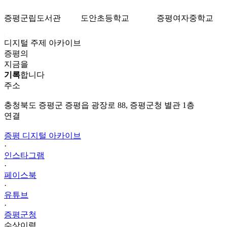
증평군립도서관
도안초등학교
증평여자중학교
디지털 주제 아카이브
증평의
지금을
기록
합니다
주소
충청북도 증평군 증평읍 광장로 88, 증평군청 별관 1층
연결
증평 디지털 아카이브
·
인스타그램
·
페이스북
·
유튜브
·
증평군청
수상이력