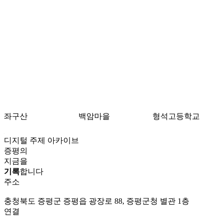
좌구산
백암마을
형석고등학교
디지털 주제 아카이브
증평의
지금을
기록
합니다
주소
충청북도 증평군 증평읍 광장로 88, 증평군청 별관 1층
연결