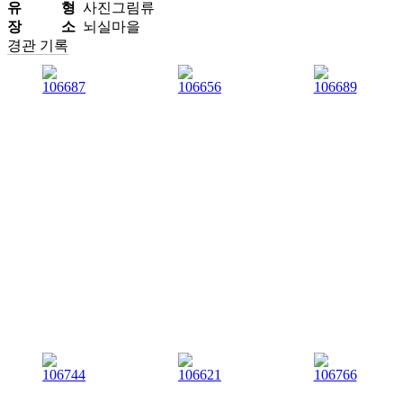
유 형
사진그림류
장 소
뇌실마을
경관 기록