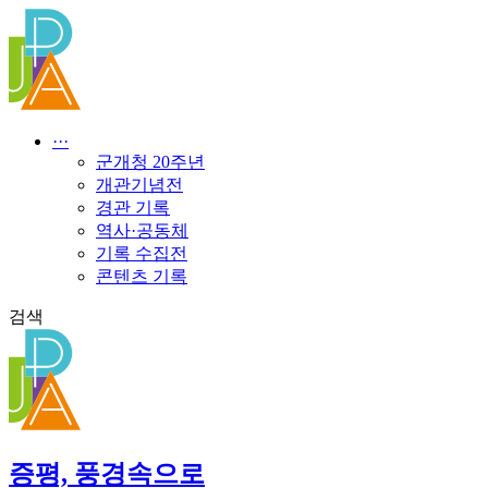
콘
텐
츠
로
건
너
···
뛰
군개청 20주년
기
개관기념전
경관 기록
역사·공동체
기록 수집전
콘텐츠 기록
검색
증평, 풍경속으로