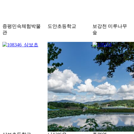
증평민속체험박물
도안초등학교
보강천 미루나무
관
숲