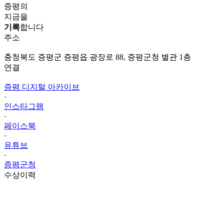
증평의
지금을
기록
합니다
주소
충청북도 증평군 증평읍 광장로 88, 증평군청 별관 1층
연결
증평 디지털 아카이브
·
인스타그램
·
페이스북
·
유튜브
·
증평군청
수상이력