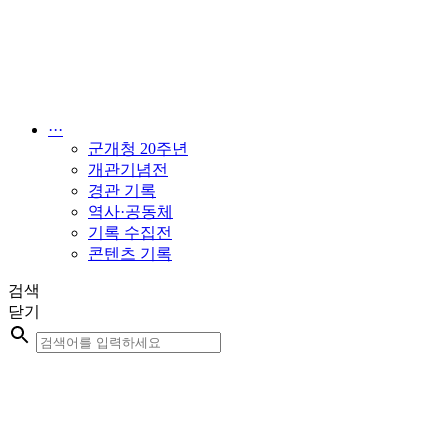
콘
텐
츠
로
건
너
···
뛰
군개청 20주년
기
개관기념전
경관 기록
역사·공동체
기록 수집전
콘텐츠 기록
검색
닫기
Search
...