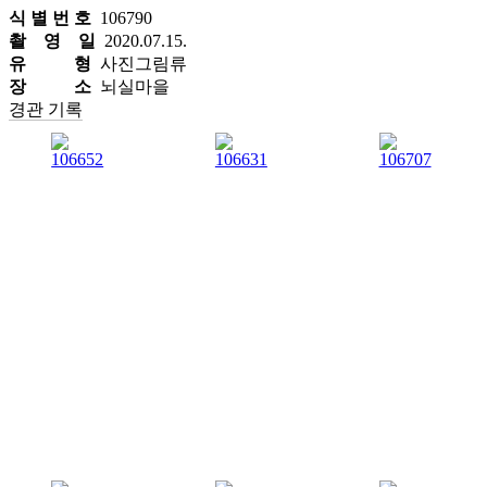
식 별 번 호
106790
촬 영 일
2020.07.15.
유 형
사진그림류
장 소
뇌실마을
경관 기록