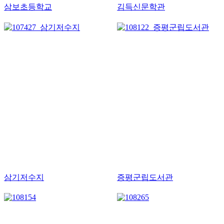
삼보초등학교
김득신문학관
삼기저수지
증평군립도서관