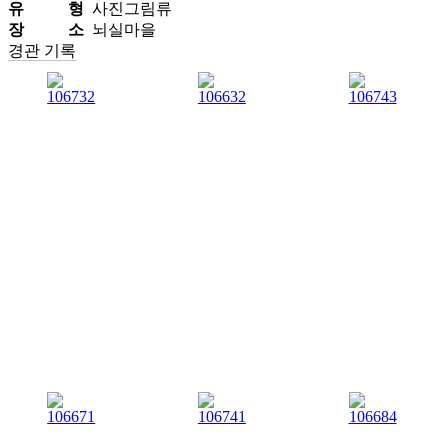
유 형
사진그림류
장 소
뇌실마을
경관 기록