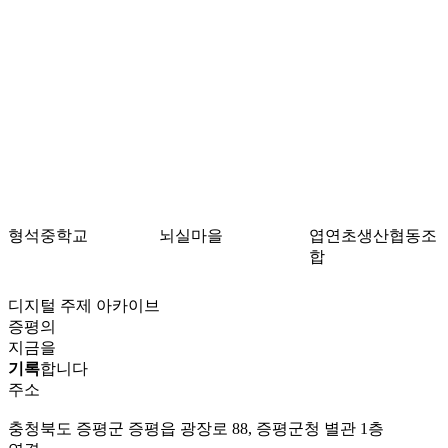
형석중학교
뇌실마을
엽연초생산협동조
합
디지털 주제 아카이브
증평의
지금을
기록
합니다
주소
충청북도 증평군 증평읍 광장로 88, 증평군청 별관 1층