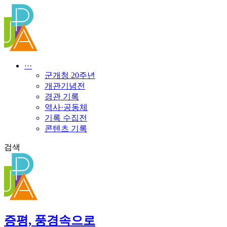
콘
텐
츠
로
건
너
···
뛰
군개청 20주년
기
개관기념전
경관 기록
역사·공동체
기록 수집전
콘텐츠 기록
검색
증평, 풍경속으로