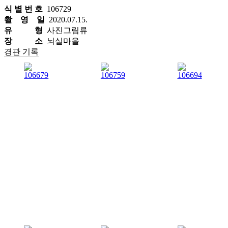
식 별 번 호
106729
촬 영 일
2020.07.15.
유 형
사진그림류
장 소
뇌실마을
경관 기록