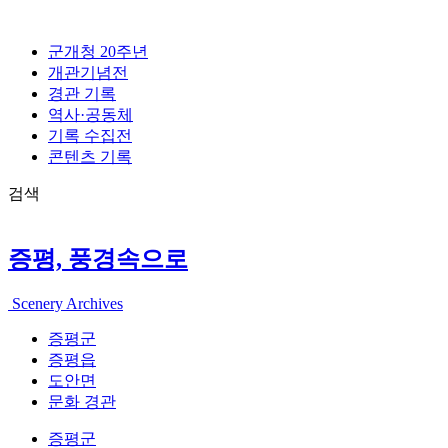
콘
텐
군개청 20주년
츠
개관기념전
로
경관 기록
건
역사·공동체
너
기록 수집전
뛰
콘텐츠 기록
기
검색
증평, 풍경속으로
Scenery Archives
증평군
증평읍
도안면
문화 경관
증평군