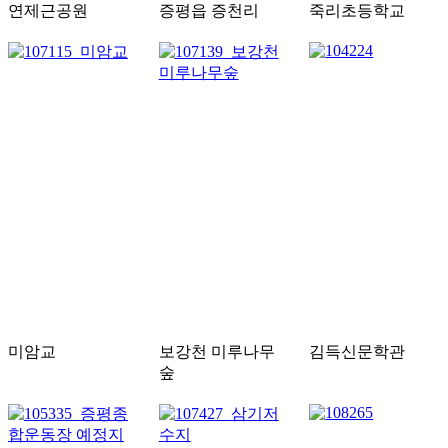
연제근공원
증평읍 증천리
죽리초등학교
미암교
보강천 미루나무
김득신문학관
숲