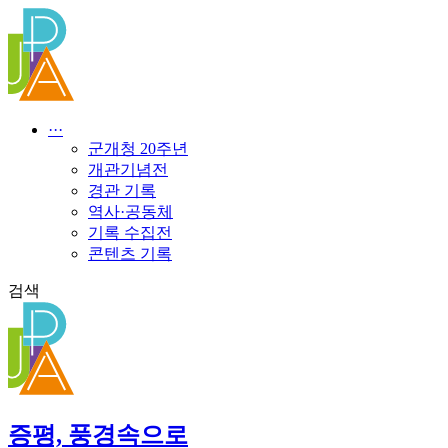
콘
텐
츠
로
건
너
···
뛰
군개청 20주년
기
개관기념전
경관 기록
역사·공동체
기록 수집전
콘텐츠 기록
검색
증평, 풍경속으로