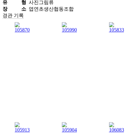
유 형
사진그림류
장 소
엽연초생산협동조합
경관 기록