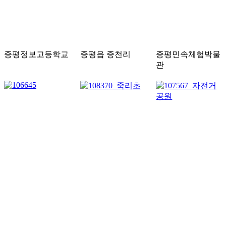
증평정보고등학교
증평읍 증천리
증평민속체험박물
관