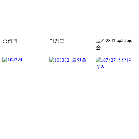
증평역
미암교
보강천 미루나무
숲