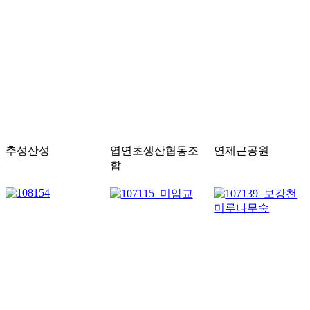
추성산성
엽연초생산협동조
연제근공원
합