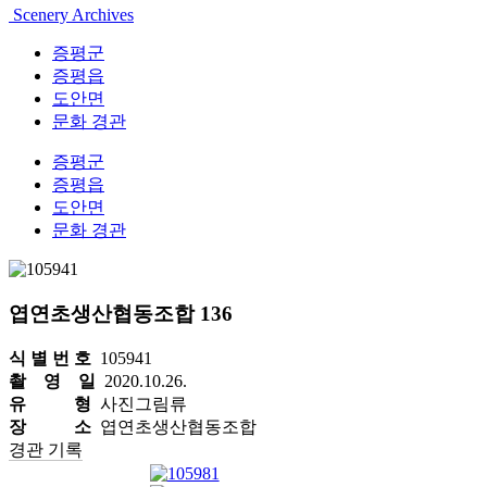
Scenery Archives
증평군
증평읍
도안면
문화 경관
증평군
증평읍
도안면
문화 경관
엽연초생산협동조합 136
식 별 번 호
105941
촬 영 일
2020.10.26.
유 형
사진그림류
장 소
엽연초생산협동조합
경관 기록