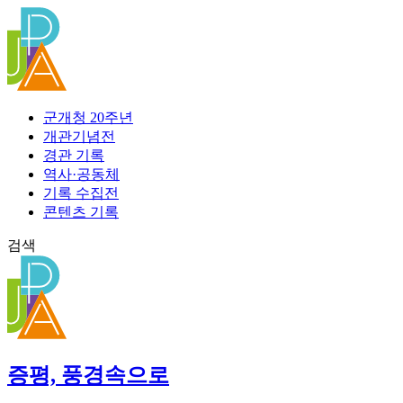
콘
텐
츠
로
건
너
군개청 20주년
뛰
개관기념전
기
경관 기록
역사·공동체
기록 수집전
콘텐츠 기록
검색
증평, 풍경속으로