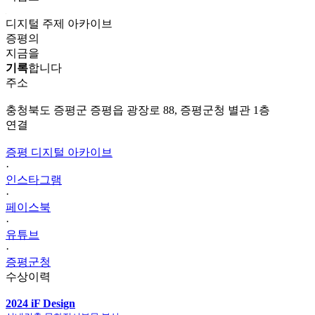
디지털 주제 아카이브
증평의
지금을
기록
합니다
주소
충청북도 증평군 증평읍 광장로 88, 증평군청 별관 1층
연결
증평 디지털 아카이브
·
인스타그램
·
페이스북
·
유튜브
·
증평군청
수상이력
2024 iF Design