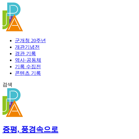
콘
텐
츠
로
건
너
군개청 20주년
뛰
개관기념전
기
경관 기록
역사·공동체
기록 수집전
콘텐츠 기록
검색
증평, 풍경속으로