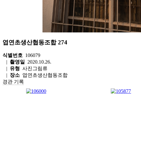
엽연초생산협동조합 274
식별번호
106079
|
촬영일
2020.10.26.
|
유형
사진그림류
|
장소
엽연초생산협동조합
경관 기록