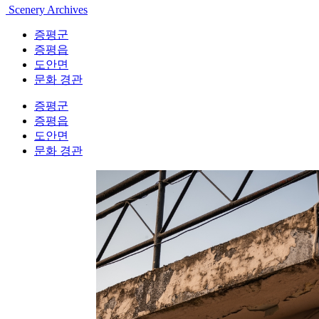
Scenery Archives
증평군
증평읍
도안면
문화 경관
증평군
증평읍
도안면
문화 경관