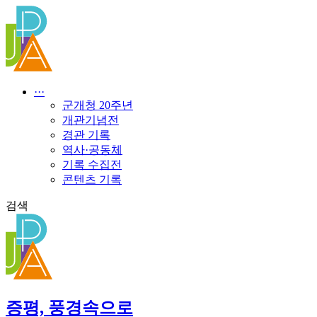
콘
텐
츠
로
건
너
···
뛰
군개청 20주년
기
개관기념전
경관 기록
역사·공동체
기록 수집전
콘텐츠 기록
검색
증평, 풍경속으로