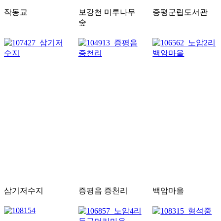
작동교
보강천 미루나무
증평군립도서관
숲
삼기저수지
증평읍 증천리
백암마을