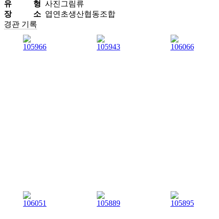
유 형
사진그림류
장 소
엽연초생산협동조합
경관 기록