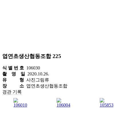
엽연초생산협동조합 225
식 별 번 호
106030
촬 영 일
2020.10.26.
유 형
사진그림류
장 소
엽연초생산협동조합
경관 기록