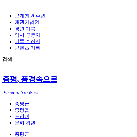
콘
텐
군개청 20주년
츠
개관기념전
로
경관 기록
건
역사·공동체
너
기록 수집전
뛰
콘텐츠 기록
기
검색
증평, 풍경속으로
Scenery Archives
증평군
증평읍
도안면
문화 경관
증평군