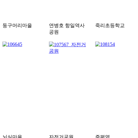
둥구머리마을
연병호 항일역사
죽리초등학교
공원
뇌실마을
자전거공원
증평역