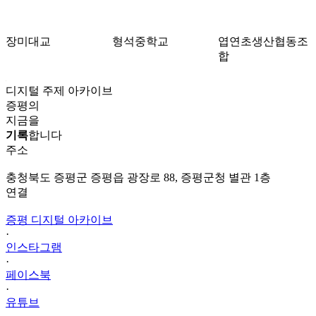
장미대교
형석중학교
엽연초생산협동조
합
디지털 주제 아카이브
증평의
지금을
기록
합니다
주소
충청북도 증평군 증평읍 광장로 88, 증평군청 별관 1층
연결
증평 디지털 아카이브
·
인스타그램
·
페이스북
·
유튜브