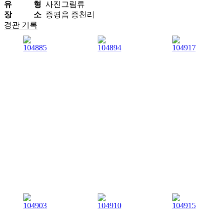
유 형
사진그림류
장 소
증평읍 증천리
경관 기록