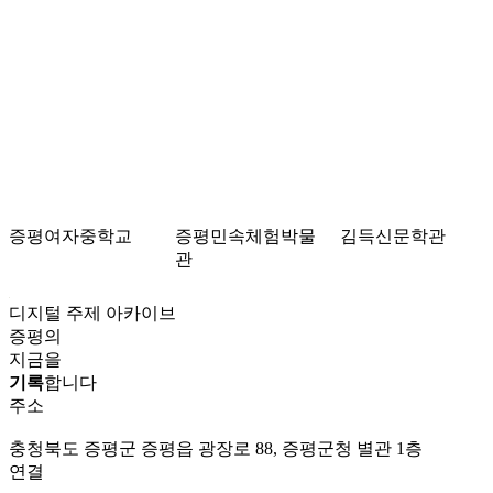
증평여자중학교
증평민속체험박물
김득신문학관
관
디지털 주제 아카이브
증평의
지금을
기록
합니다
주소
충청북도 증평군 증평읍 광장로 88, 증평군청 별관 1층
연결