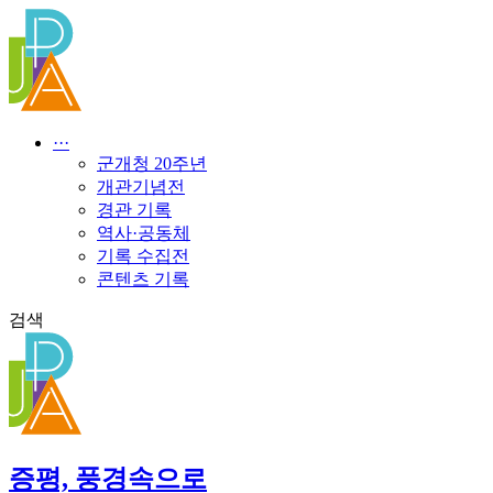
콘
텐
츠
로
건
너
···
뛰
군개청 20주년
기
개관기념전
경관 기록
역사·공동체
기록 수집전
콘텐츠 기록
검색
증평, 풍경속으로