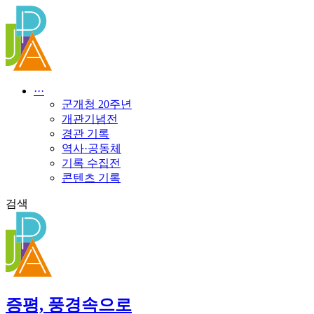
콘
텐
츠
로
건
너
···
뛰
군개청 20주년
기
개관기념전
경관 기록
역사·공동체
기록 수집전
콘텐츠 기록
검색
증평, 풍경속으로