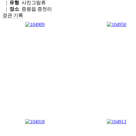
|
유형
사진그림류
|
장소
증평읍 증천리
경관 기록