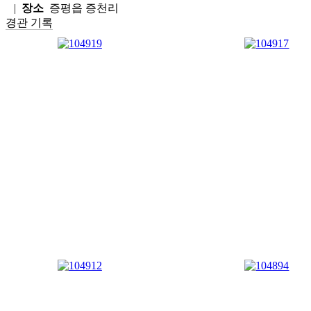
|
장소
증평읍 증천리
경관 기록