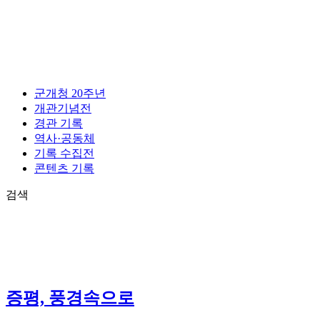
콘
텐
츠
로
건
너
군개청 20주년
뛰
개관기념전
기
경관 기록
역사·공동체
기록 수집전
콘텐츠 기록
검색
증평, 풍경속으로