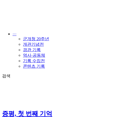
콘
텐
츠
로
건
너
···
뛰
군개청 20주년
기
개관기념전
경관 기록
역사·공동체
기록 수집전
콘텐츠 기록
검색
증평, 첫 번째 기억