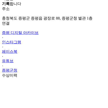
기록
합니다
주소
충청북도 증평군 증평읍 광장로 88, 증평군청 별관 1층
연결
증평 디지털 아카이브
·
인스타그램
·
페이스북
·
유튜브
·
증평군청
수상이력