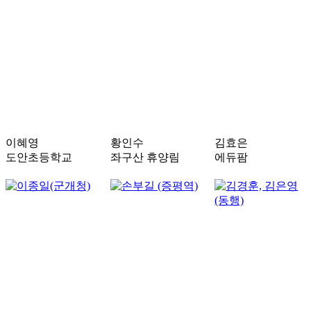
이혜영
황인수
김효은
도안초등학교
좌구산 휴양림
에듀팜