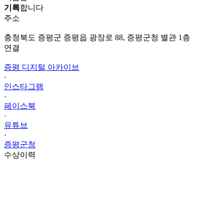
기록
합니다
주소
충청북도 증평군 증평읍 광장로 88, 증평군청 별관 1층
연결
증평 디지털 아카이브
·
인스타그램
·
페이스북
·
유튜브
·
증평군청
수상이력