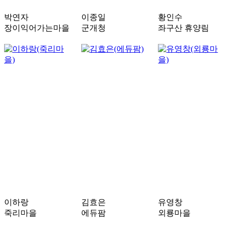
박연자
이종일
황인수
장이익어가는마을
군개청
좌구산 휴양림
이하랑
김효은
유영창
죽리마을
에듀팜
외룡마을