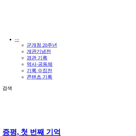
콘
텐
츠
로
건
너
···
뛰
군개청 20주년
기
개관기념전
경관 기록
역사·공동체
기록 수집전
콘텐츠 기록
검색
증평, 첫 번째 기억