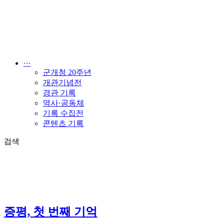
콘
텐
츠
로
건
너
···
뛰
군개청 20주년
기
개관기념전
경관 기록
역사·공동체
기록 수집전
콘텐츠 기록
검색
증평, 첫 번째 기억