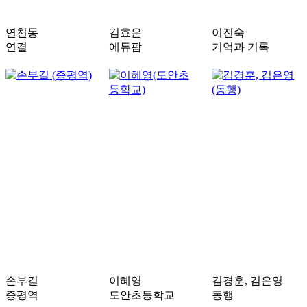
연천동
김효은
이진숙
연결
에듀팜
기억과 기록
손부길
이혜영
김경훈, 김은영
증평역
도안초등학교
동행