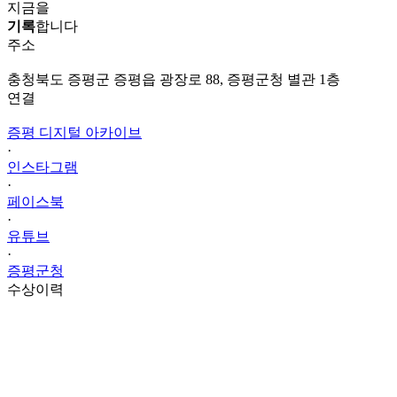
지금을
기록
합니다
주소
충청북도 증평군 증평읍 광장로 88, 증평군청 별관 1층
연결
증평 디지털 아카이브
·
인스타그램
·
페이스북
·
유튜브
·
증평군청
수상이력