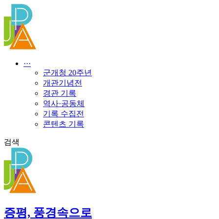
콘
텐
츠
로
건
너
···
뛰
군개청 20주년
기
개관기념전
경관 기록
역사·공동체
기록 수집전
콘텐츠 기록
검색
증평, 풍경속으로