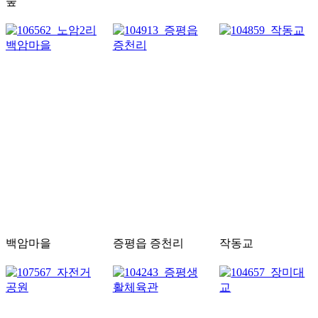
숲
백암마을
증평읍 증천리
작동교