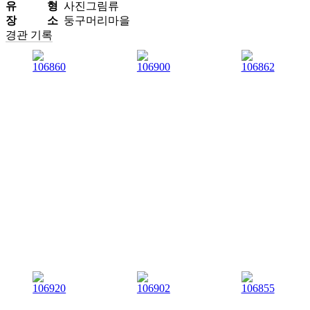
유 형
사진그림류
장 소
둥구머리마을
경관 기록