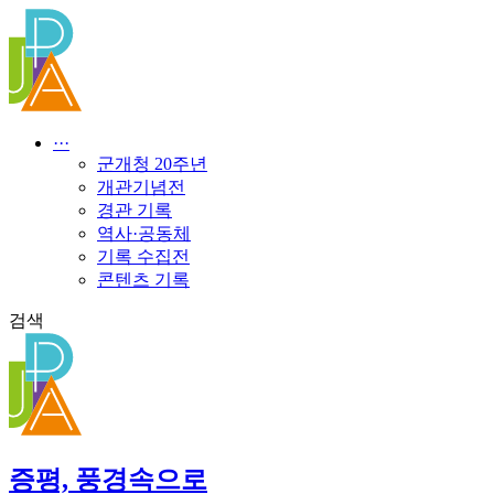
콘
텐
츠
로
건
너
···
뛰
군개청 20주년
기
개관기념전
경관 기록
역사·공동체
기록 수집전
콘텐츠 기록
검색
증평, 풍경속으로