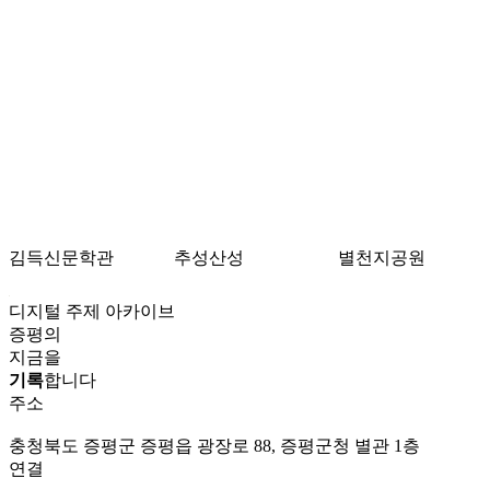
김득신문학관
추성산성
별천지공원
디지털 주제 아카이브
증평의
지금을
기록
합니다
주소
충청북도 증평군 증평읍 광장로 88, 증평군청 별관 1층
연결