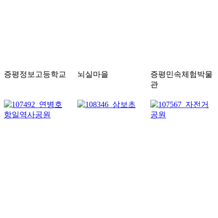
증평정보고등학교
뇌실마을
증평민속체험박물
관