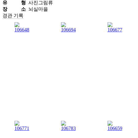
유 형
사진그림류
장 소
뇌실마을
경관 기록