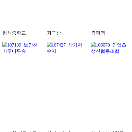
형석중학교
좌구산
증평역