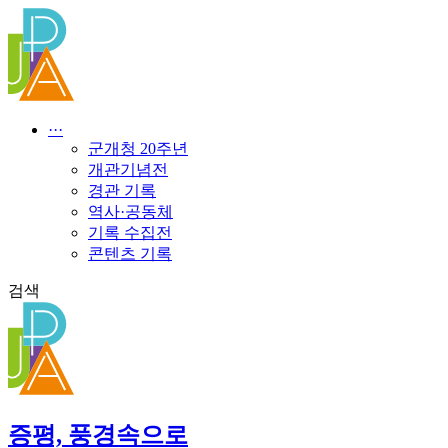
콘
텐
츠
로
건
너
···
뛰
군개청 20주년
기
개관기념전
경관 기록
역사·공동체
기록 수집전
콘텐츠 기록
검색
증평, 풍경속으로