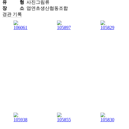
유 형
사진그림류
장 소
엽연초생산협동조합
경관 기록