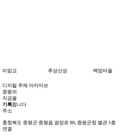
미암교
추성산성
백암마을
디지털 주제 아카이브
증평의
지금을
기록
합니다
주소
충청북도 증평군 증평읍 광장로 88, 증평군청 별관 1층
연결