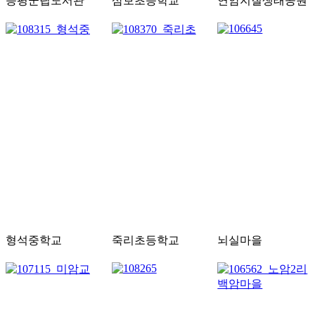
증평군립도서관
삼보초등학교
연암지질생태공원
형석중학교
죽리초등학교
뇌실마을