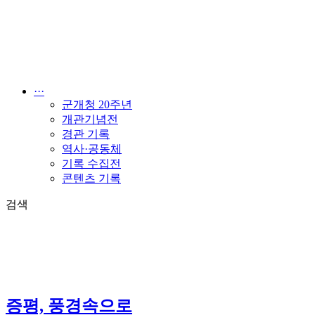
콘
텐
츠
로
건
너
···
뛰
군개청 20주년
기
개관기념전
경관 기록
역사·공동체
기록 수집전
콘텐츠 기록
검색
증평, 풍경속으로