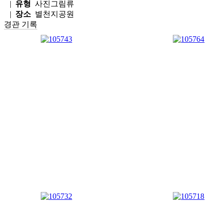
|
유형
사진그림류
|
장소
별천지공원
경관 기록