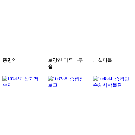
증평역
보강천 미루나무
뇌실마을
숲