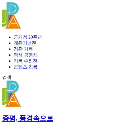
콘
텐
츠
로
건
너
군개청 20주년
뛰
개관기념전
기
경관 기록
역사·공동체
기록 수집전
콘텐츠 기록
검색
증평, 풍경속으로