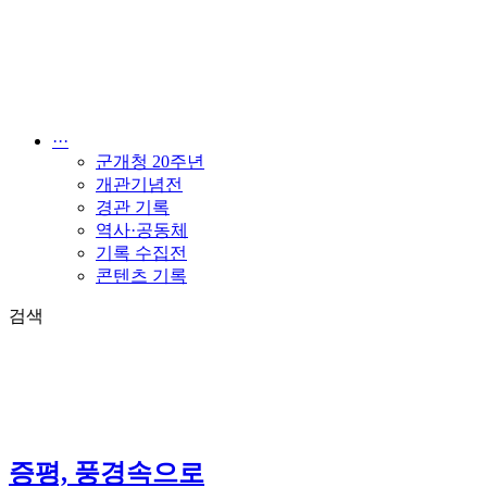
콘
텐
츠
로
건
너
···
뛰
군개청 20주년
기
개관기념전
경관 기록
역사·공동체
기록 수집전
콘텐츠 기록
검색
증평, 풍경속으로