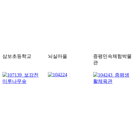
삼보초등학교
뇌실마을
증평민속체험박물
관