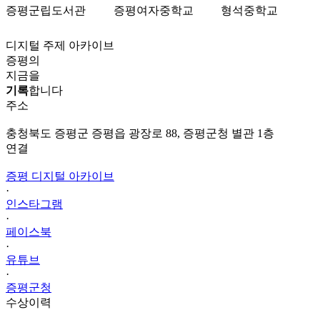
증평군립도서관
증평여자중학교
형석중학교
디지털 주제 아카이브
증평의
지금을
기록
합니다
주소
충청북도 증평군 증평읍 광장로 88, 증평군청 별관 1층
연결
증평 디지털 아카이브
·
인스타그램
·
페이스북
·
유튜브
·
증평군청
수상이력