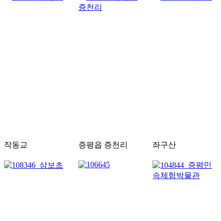
작동교
증평읍 증천리
좌구산