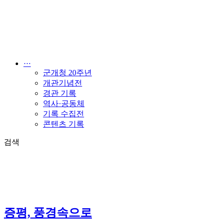
콘
텐
츠
로
건
너
···
뛰
군개청 20주년
기
개관기념전
경관 기록
역사·공동체
기록 수집전
콘텐츠 기록
검색
증평, 풍경속으로