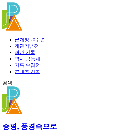
콘
텐
츠
로
건
너
군개청 20주년
뛰
개관기념전
기
경관 기록
역사·공동체
기록 수집전
콘텐츠 기록
검색
증평, 풍경속으로