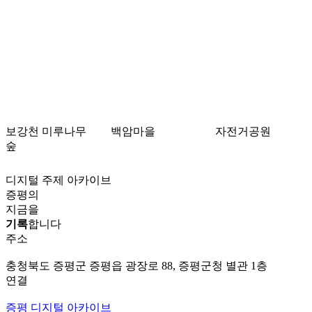
보강천 미루나무
백암마을
자전거공원
숲
디지털 주제 아카이브
증평의
지금을
기록
합니다
주소
충청북도 증평군 증평읍 광장로 88, 증평군청 별관 1층
연결
증평 디지털 아카이브