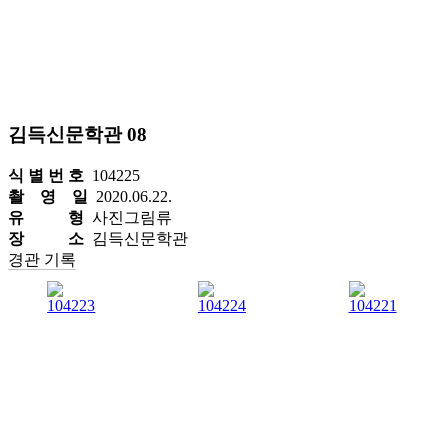
김득신문학관 08
식 별 번 호
104225
촬 영 일
2020.06.22.
유 형
사진그림류
장 소
김득신문학관
경관 기록