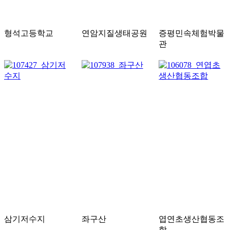
형석고등학교
연암지질생태공원
증평민속체험박물
관
삼기저수지
좌구산
엽연초생산협동조
합