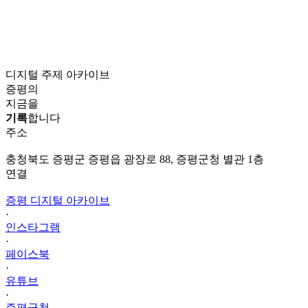
디지털 주제 아카이브
증평의
지금을
기록
합니다
주소
충청북도 증평군 증평읍 광장로 88, 증평군청 별관 1층
연결
증평 디지털 아카이브
·
인스타그램
·
페이스북
·
유튜브
·
증평군청