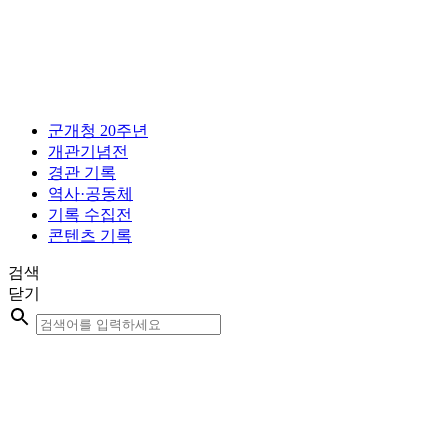
콘
텐
츠
로
건
너
군개청 20주년
뛰
개관기념전
기
경관 기록
역사·공동체
기록 수집전
콘텐츠 기록
검색
닫기
Search
...