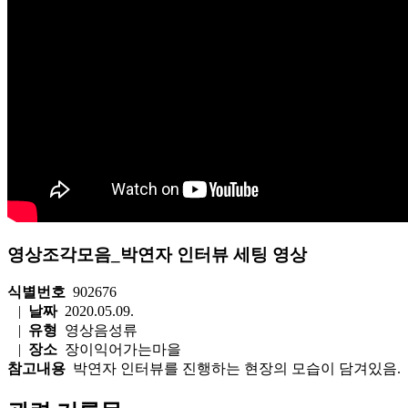
영상조각모음_박연자 인터뷰 세팅 영상
식별번호
902676
|
날짜
2020.05.09.
|
유형
영상음성류
|
장소
장이익어가는마을
참고내용
박연자 인터뷰를 진행하는 현장의 모습이 담겨있음.