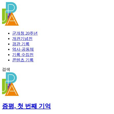
콘
텐
츠
로
건
너
군개청 20주년
뛰
개관기념전
기
경관 기록
역사·공동체
기록 수집전
콘텐츠 기록
검색
증평, 첫 번째 기억