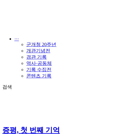
콘
텐
츠
로
건
너
···
뛰
군개청 20주년
기
개관기념전
경관 기록
역사·공동체
기록 수집전
콘텐츠 기록
검색
증평, 첫 번째 기억