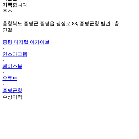
기록
합니다
주소
충청북도 증평군 증평읍 광장로 88, 증평군청 별관 1층
연결
증평 디지털 아카이브
·
인스타그램
·
페이스북
·
유튜브
·
증평군청
수상이력