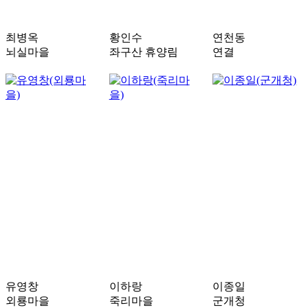
최병옥
황인수
연천동
뇌실마을
좌구산 휴양림
연결
유영창
이하랑
이종일
외룡마을
죽리마을
군개청