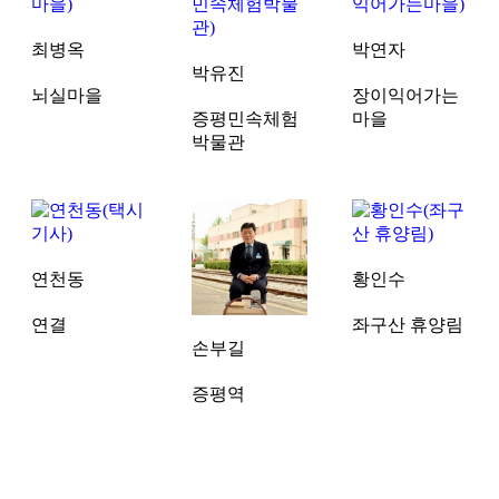
최병옥
박연자
박유진
뇌실마을
장이익어가는
증평민속체험
마을
박물관
연천동
황인수
연결
좌구산 휴양림
손부길
증평역