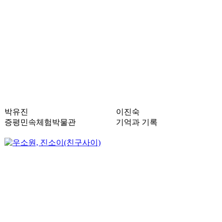
박유진
이진숙
증평민속체험박물관
기억과 기록