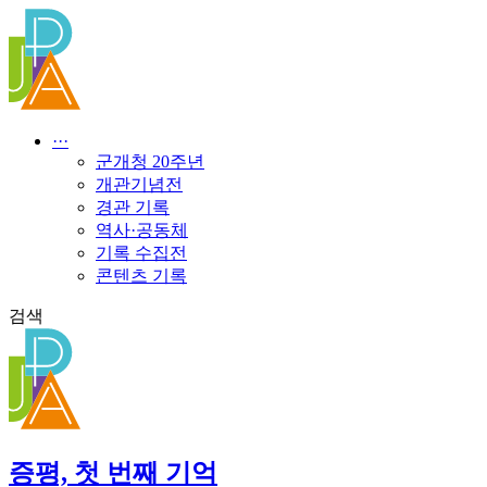
콘
텐
츠
로
건
너
···
뛰
군개청 20주년
기
개관기념전
경관 기록
역사·공동체
기록 수집전
콘텐츠 기록
검색
증평, 첫 번째 기억