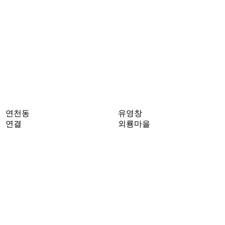
연천동
유영창
연결
외룡마을