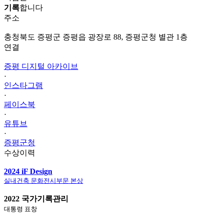
기록
합니다
주소
충청북도 증평군 증평읍 광장로 88, 증평군청 별관 1층
연결
증평 디지털 아카이브
·
인스타그램
·
페이스북
·
유튜브
·
증평군청
수상이력
2024 iF Design
실내건축 문화전시부문 본상
2022 국가기록관리
대통령 표창