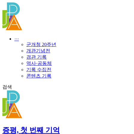
콘
텐
츠
로
건
너
···
뛰
군개청 20주년
기
개관기념전
경관 기록
역사·공동체
기록 수집전
콘텐츠 기록
검색
증평, 첫 번째 기억