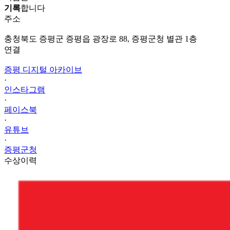
기록
합니다
주소
충청북도 증평군 증평읍 광장로 88, 증평군청 별관 1층
연결
증평 디지털 아카이브
·
인스타그램
·
페이스북
·
유튜브
·
증평군청
수상이력