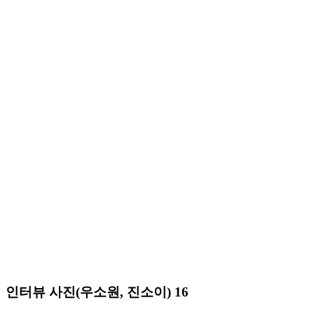
인터뷰 사진(우소원, 진소이) 16