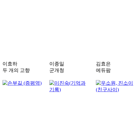
이효하
이종일
김효은
두 개의 고향
군개청
에듀팜