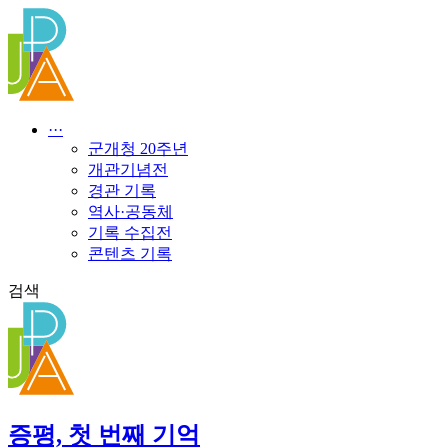
콘
텐
츠
로
건
너
···
뛰
군개청 20주년
기
개관기념전
경관 기록
역사·공동체
기록 수집전
콘텐츠 기록
검색
증평, 첫 번째 기억