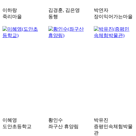
이하랑
김경훈, 김은영
박연자
죽리마을
동행
장이익어가는마을
이혜영
황인수
박유진
도안초등학교
좌구산 휴양림
증평민속체험박물
관