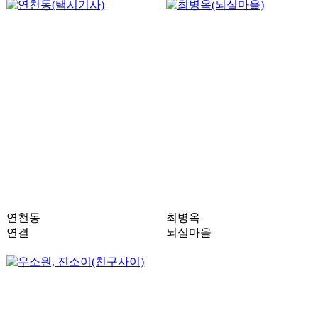
연천동
최병옥
연결
뇌실마을