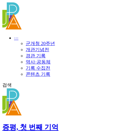
콘
텐
츠
로
건
너
···
뛰
군개청 20주년
기
개관기념전
경관 기록
역사·공동체
기록 수집전
콘텐츠 기록
검색
증평, 첫 번째 기억