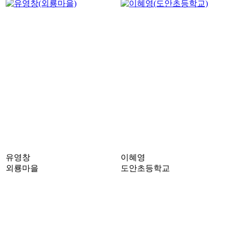
유영창
이혜영
외룡마을
도안초등학교