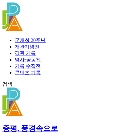
콘
텐
츠
로
건
너
군개청 20주년
뛰
개관기념전
기
경관 기록
역사·공동체
기록 수집전
콘텐츠 기록
검색
증평, 풍경속으로