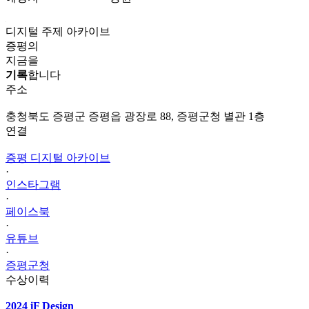
디지털 주제 아카이브
증평의
지금을
기록
합니다
주소
충청북도 증평군 증평읍 광장로 88, 증평군청 별관 1층
연결
증평 디지털 아카이브
·
인스타그램
·
페이스북
·
유튜브
·
증평군청
수상이력
2024 iF Design