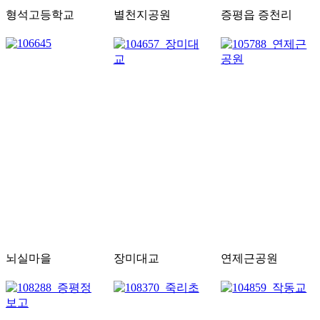
형석고등학교
별천지공원
증평읍 증천리
뇌실마을
장미대교
연제근공원