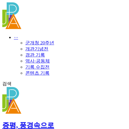
콘
텐
츠
로
건
너
···
뛰
군개청 20주년
기
개관기념전
경관 기록
역사·공동체
기록 수집전
콘텐츠 기록
검색
증평, 풍경속으로