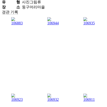
유 형
사진그림류
장 소
둥구머리마을
경관 기록