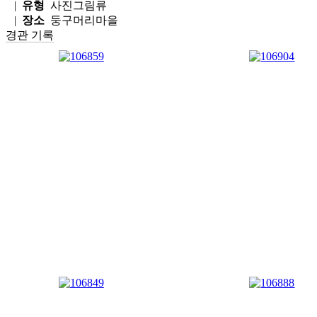
|
유형
사진그림류
|
장소
둥구머리마을
경관 기록