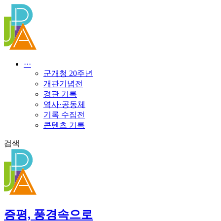
콘
텐
츠
로
건
너
···
뛰
군개청 20주년
기
개관기념전
경관 기록
역사·공동체
기록 수집전
콘텐츠 기록
검색
증평, 풍경속으로