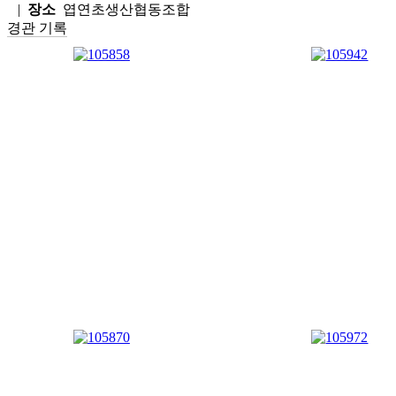
|
장소
엽연초생산협동조합
경관 기록