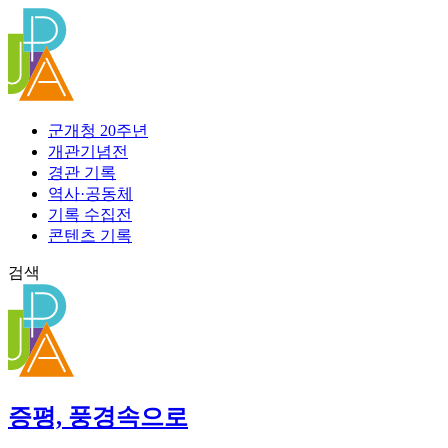
콘
텐
츠
로
건
너
군개청 20주년
뛰
개관기념전
기
경관 기록
역사·공동체
기록 수집전
콘텐츠 기록
검색
증평, 풍경속으로