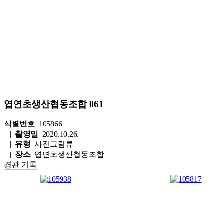
엽연초생산협동조합 061
식별번호
105866
|
촬영일
2020.10.26.
|
유형
사진그림류
|
장소
엽연초생산협동조합
경관 기록