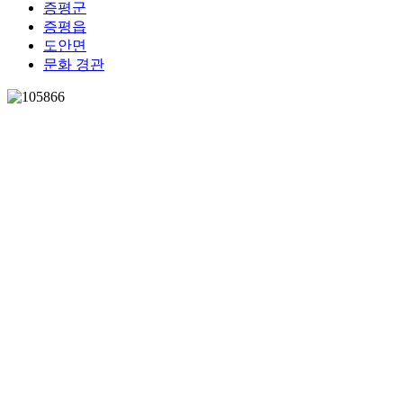
증평군
증평읍
도안면
문화 경관