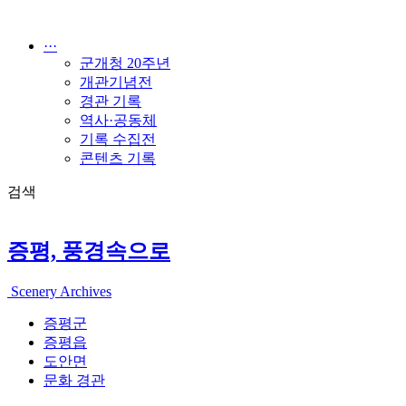
콘
텐
···
츠
군개청 20주년
로
개관기념전
건
경관 기록
너
역사·공동체
뛰
기록 수집전
기
콘텐츠 기록
검색
증평, 풍경속으로
Scenery Archives
증평군
증평읍
도안면
문화 경관