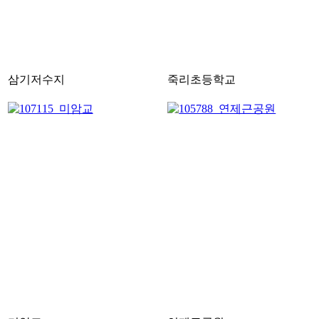
삼기저수지
죽리초등학교