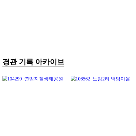
경관 기록 아카이브