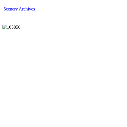
Scenery Archives