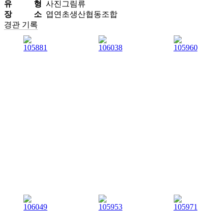
유 형
사진그림류
장 소
엽연초생산협동조합
경관 기록