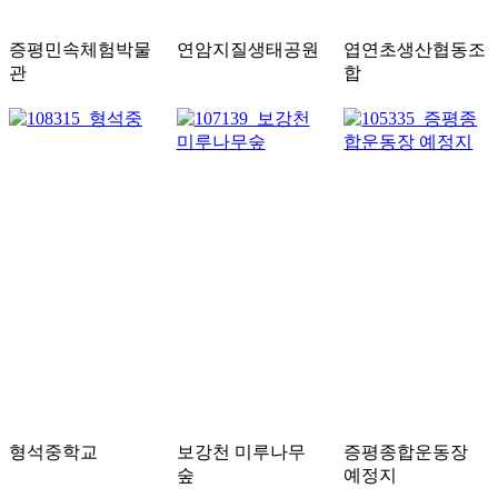
증평민속체험박물
연암지질생태공원
엽연초생산협동조
관
합
형석중학교
보강천 미루나무
증평종합운동장
숲
예정지