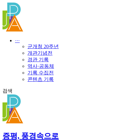
콘
텐
츠
로
건
너
···
뛰
군개청 20주년
기
개관기념전
경관 기록
역사·공동체
기록 수집전
콘텐츠 기록
검색
증평, 풍경속으로