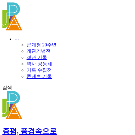
콘
텐
츠
로
건
너
···
뛰
군개청 20주년
기
개관기념전
경관 기록
역사·공동체
기록 수집전
콘텐츠 기록
검색
증평, 풍경속으로