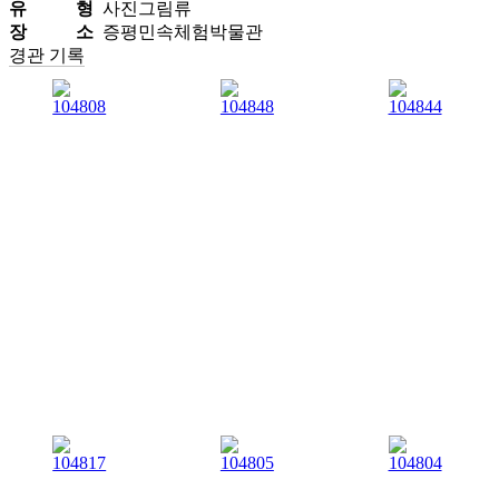
유 형
사진그림류
장 소
증평민속체험박물관
경관 기록