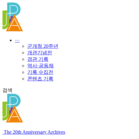
콘
텐
츠
로
건
너
···
뛰
군개청 20주년
기
개관기념전
경관 기록
역사·공동체
기록 수집전
콘텐츠 기록
검색
The 20th Anniversary Archives