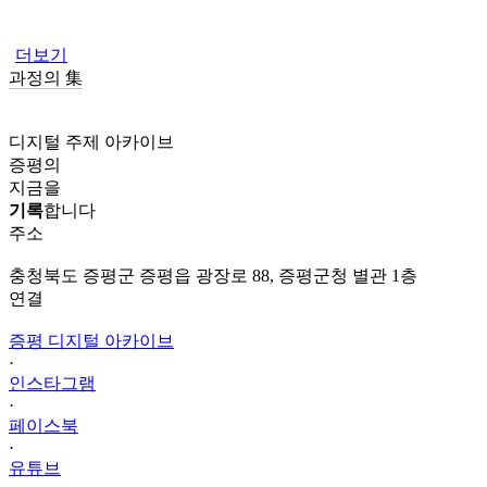
더보기
과정의 集
디지털 주제 아카이브
증평의
지금을
기록
합니다
주소
충청북도 증평군 증평읍 광장로 88, 증평군청 별관 1층
연결
증평 디지털 아카이브
·
인스타그램
·
페이스북
·
유튜브