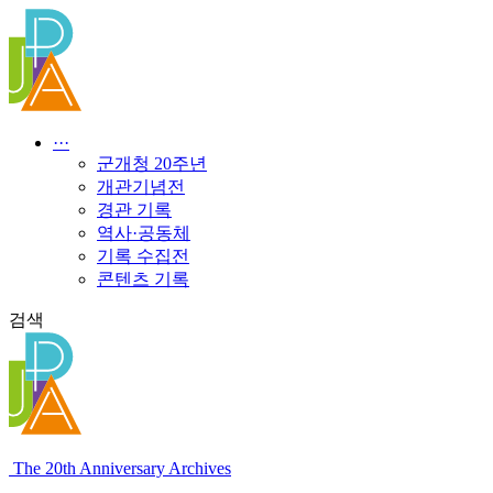
콘
텐
츠
로
건
너
···
뛰
군개청 20주년
기
개관기념전
경관 기록
역사·공동체
기록 수집전
콘텐츠 기록
검색
The 20th Anniversary Archives