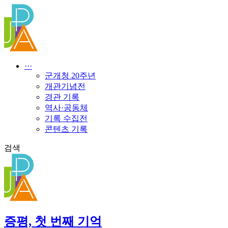
콘
텐
츠
로
건
너
···
뛰
군개청 20주년
기
개관기념전
경관 기록
역사·공동체
기록 수집전
콘텐츠 기록
검색
증평, 첫 번째 기억