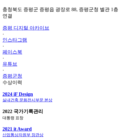
충청북도 증평군 증평읍 광장로 88, 증평군청 별관 1층
연결
증평 디지털 아카이브
·
인스타그램
·
페이스북
·
유튜브
·
증평군청
수상이력
2024 iF Design
실내건축 문화전시부문 본상
2022 국가기록관리
대통령 표창
2021 it Award
산업통상자원부 장관상