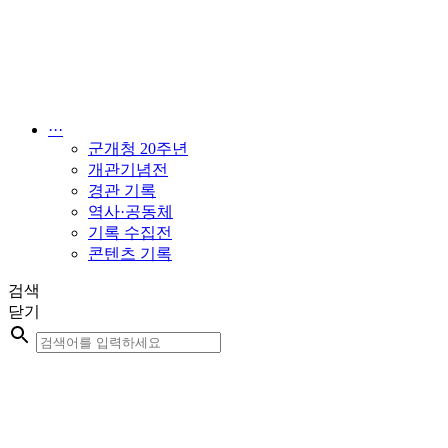
콘
텐
츠
로
건
너
···
뛰
군개청 20주년
기
개관기념전
경관 기록
역사·공동체
기록 수집전
콘텐츠 기록
검색
닫기
Search
...