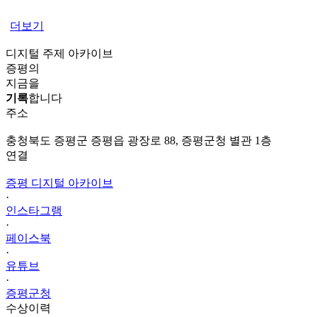
더보기
디지털 주제 아카이브
증평의
지금을
기록
합니다
주소
충청북도 증평군 증평읍 광장로 88, 증평군청 별관 1층
연결
증평 디지털 아카이브
·
인스타그램
·
페이스북
·
유튜브
·
증평군청
수상이력