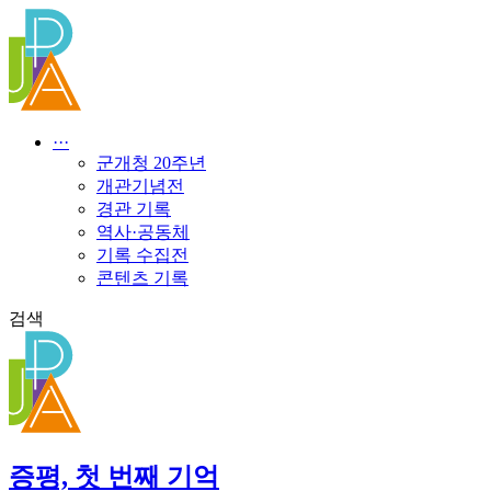
콘
텐
츠
로
건
너
···
뛰
군개청 20주년
기
개관기념전
경관 기록
역사·공동체
기록 수집전
콘텐츠 기록
검색
증평, 첫 번째 기억