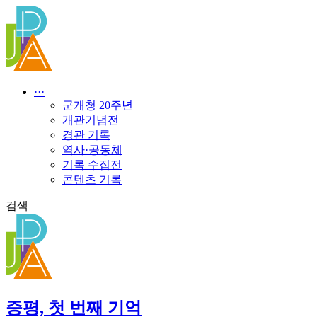
콘
텐
츠
로
건
너
···
뛰
군개청 20주년
기
개관기념전
경관 기록
역사·공동체
기록 수집전
콘텐츠 기록
검색
증평, 첫 번째 기억